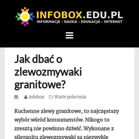
WITAMY
W
INFOBOX
/
Skip
STANDARD
to
INFORMACYJNY
content
Jak dbać o
STRON
Na
zlewozmywaki
blogu
granitowe?
przedstawiamy
przedsiębiorców,
Posted
Author
infobox
Categories
Warte polecenia
którzy
on
rozwijając
Kuchenne zlewy granitowe, to najczęstszy
się,
wybór wśród konsumentów. Nikogo to
uczą
zresztą nie powinno dziwić. Wykonane z
innych
silgranitu zlewozmywaki są niezwykle
przedsiębiorczości