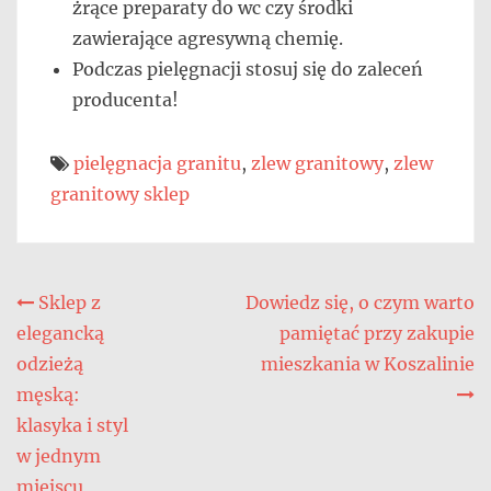
żrące preparaty do wc czy środki
zawierające agresywną chemię.
Podczas pielęgnacji stosuj się do zaleceń
producenta!
pielęgnacja granitu
,
zlew granitowy
,
zlew
granitowy sklep
Nawigacja
Sklep z
Dowiedz się, o czym warto
elegancką
pamiętać przy zakupie
wpisu
odzieżą
mieszkania w Koszalinie
męską:
klasyka i styl
w jednym
miejscu