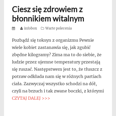
Ciesz się zdrowiem z
błonnikiem witalnym
Posted
Author
infobox
Categories
Warte polecenia
on
Pozbądź się toksyn z organizmu Pewnie
wiele kobiet zastanawia się, jak zgubić
zbędne kilogramy? Zima ma to do siebie, że
ludzie przez ujemne temperatury przestają
się ruszać. Następstwem jest to, że tłuszcz z
potraw odkłada nam się w różnych partiach
ciała. Zazwyczaj wszystko schodzi na dół,
czyli na brzuch i tak zwane boczki, z którymi
CZYTAJ DALEJ >>>