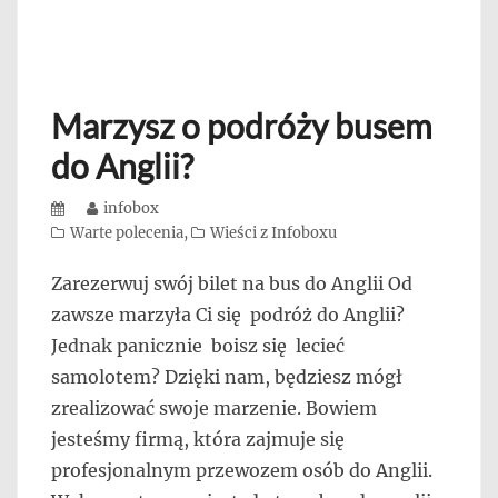
Marzysz o podróży busem
do Anglii?
Posted
Author
infobox
on
Categories
Warte polecenia
,
Wieści z Infoboxu
Zarezerwuj swój bilet na bus do Anglii Od
zawsze marzyła Ci się podróż do Anglii?
Jednak panicznie boisz się lecieć
samolotem? Dzięki nam, będziesz mógł
zrealizować swoje marzenie. Bowiem
jesteśmy firmą, która zajmuje się
profesjonalnym przewozem osób do Anglii.