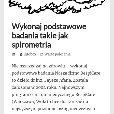
Wykonaj podstawowe
badania takie jak
spirometria
Posted
Author
infobox
Categories
Warte polecenia
on
Nie oszczędzaj na zdrowiu – wykonaj
podstawowe badania Nasza firma RespiCare
to dzieło dr inż. Fayeza Afana. Została
założona w 2002 roku. Najnowszym
program centrum medycznego RespiCare
(Warszawa, Wola) chce dostarczać na
najwyższym poziomie usług medycznych,