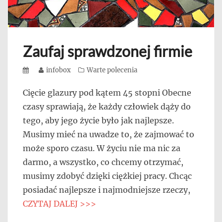
Zaufaj sprawdzonej firmie
Posted
Author
infobox
Categories
Warte polecenia
on
Cięcie glazury pod kątem 45 stopni Obecne
czasy sprawiają, że każdy człowiek dąży do
tego, aby jego życie było jak najlepsze.
Musimy mieć na uwadze to, że zajmować to
może sporo czasu. W życiu nie ma nic za
darmo, a wszystko, co chcemy otrzymać,
musimy zdobyć dzięki ciężkiej pracy. Chcąc
posiadać najlepsze i najmodniejsze rzeczy,
CZYTAJ DALEJ >>>