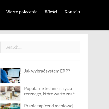
Warte polecenia
Wieści
Kontakt
Search
for:
Jak wybrać system ERP?
Popularne techniki szycia
ręcznego, które warto znać
Pranie tapicerki meblowej –