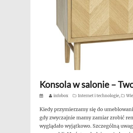
się,
uczą
innych
przedsiębiorczości
Konsola w salonie – Tw
Posted
Author
infobox
Categories
Internet i technologie
,
Wie
on
Kiedy przymierzamy się do umeblowan
gdy zwyczajnie mamy zamiar zrobić re
wyglądało wyjątkowo. Szczególną uwag