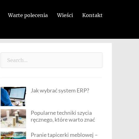
Warte polecenia
Wieści
Kontakt
Search
for:
Jak wybrać system ERP?
Popularne techniki szycia
ręcznego, które warto znać
Pranie tapicerki meblowej –