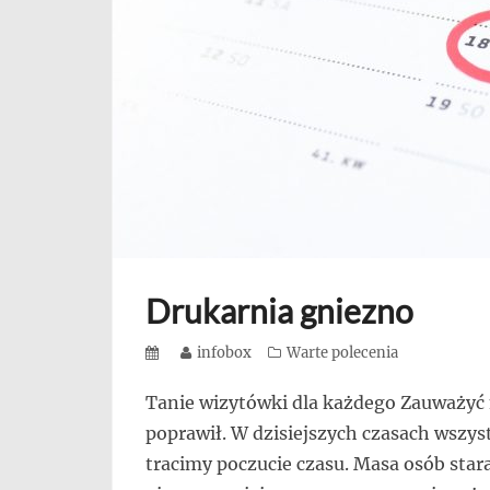
się,
uczą
innych
przedsiębiorczości
Drukarnia gniezno
Posted
Author
infobox
Categories
Warte polecenia
on
Tanie wizytówki dla każdego Zauważyć 
poprawił. W dzisiejszych czasach wszyst
tracimy poczucie czasu. Masa osób star