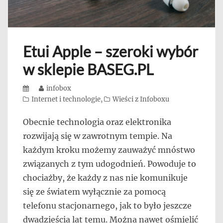
Etui Apple – szeroki wybór
w sklepie BASEG.PL
Posted
Author
infobox
on
Categories
Internet i technologie
,
Wieści z Infoboxu
Obecnie technologia oraz elektronika
rozwijają się w zawrotnym tempie. Na
każdym kroku możemy zauważyć mnóstwo
związanych z tym udogodnień. Powoduje to
chociażby, że każdy z nas nie komunikuje
się ze światem wyłącznie za pomocą
telefonu stacjonarnego, jak to było jeszcze
dwadzieścia lat temu. Można nawet ośmielić