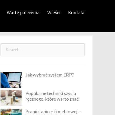
Warte polecenia
Wieści
Kontakt
Search
for:
Jak wybrać system ERP?
Popularne techniki szycia
ręcznego, które warto znać
Pranie tapicerki meblowej –