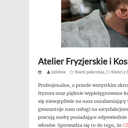
się,
uczą
innych
przedsiębiorczości
Atelier Fryzjerskie i 
Posted
Author
infobox
Categories
Warte polecenia
,
Wieści z
on
Profesjonalne, a przede wszystkim skr
fryzura oraz pięknie wypielęgnowane k
się niewątpliwie na nasz oszałamiający 
gwarantuje nam usługi na satysfakcjo
pracują osoby posiadające odpowiednie 
włosów. Sprowadza się to do tego, że
C