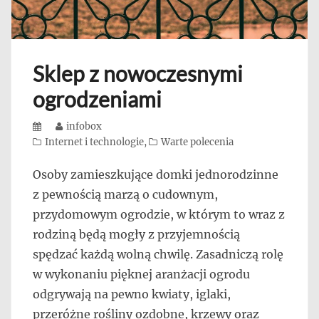
Sklep z nowoczesnymi
ogrodzeniami
Posted
Author
infobox
on
Categories
Internet i technologie
,
Warte polecenia
Osoby zamieszkujące domki jednorodzinne
z pewnością marzą o cudownym,
przydomowym ogrodzie, w którym to wraz z
rodziną będą mogły z przyjemnością
spędzać każdą wolną chwilę. Zasadniczą rolę
w wykonaniu pięknej aranżacji ogrodu
odgrywają na pewno kwiaty, iglaki,
przeróżne rośliny ozdobne, krzewy oraz