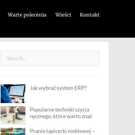
Warte polecenia
Wieści
Kontakt
Search
for:
Jak wybrać system ERP?
Popularne techniki szycia
ręcznego, które warto znać
Pranie tapicerki meblowej –