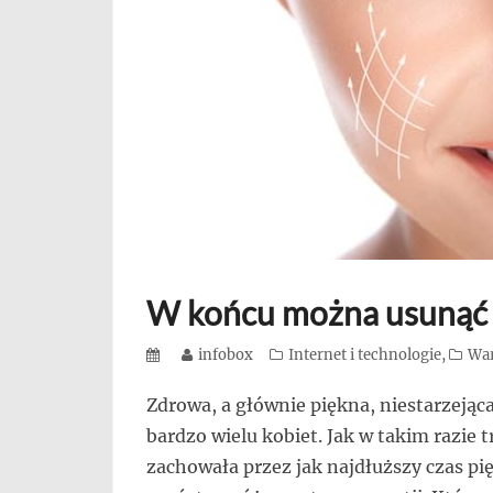
się,
uczą
innych
przedsiębiorczości
W końcu można usunąć 
Posted
Author
infobox
Categories
Internet i technologie
,
War
on
Zdrowa, a głównie piękna, niestarzejąca
bardzo wielu kobiet. Jak w takim razie t
zachowała przez jak najdłuższy czas p