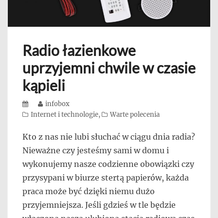
Radio łazienkowe
uprzyjemni chwile w czasie
kąpieli
Posted
Author
infobox
on
Categories
Internet i technologie
,
Warte polecenia
Kto z nas nie lubi słuchać w ciągu dnia radia?
Nieważne czy jesteśmy sami w domu i
wykonujemy nasze codzienne obowiązki czy
przysypani w biurze stertą papierów, każda
praca może być dzięki niemu dużo
przyjemniejsza. Jeśli gdzieś w tle będzie