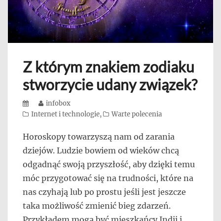
Z którym znakiem zodiaku
stworzycie udany związek?
Posted
Author
infobox
on
Categories
Internet i technologie
,
Warte polecenia
Horoskopy towarzyszą nam od zarania
dziejów. Ludzie bowiem od wieków chcą
odgadnąć swoją przyszłość, aby dzięki temu
móc przygotować się na trudności, które na
nas czyhają lub po prostu jeśli jest jeszcze
taka możliwość zmienić bieg zdarzeń.
Przykładem mogą być mieszkańcy Indii i