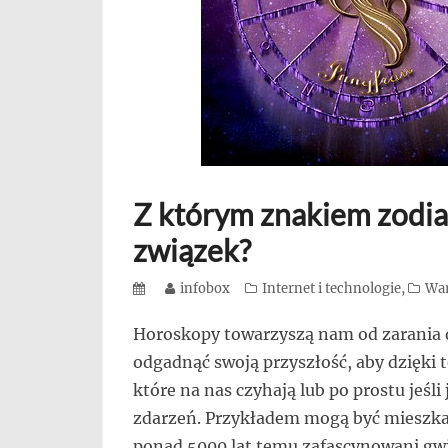
się,
uczą
innych
przedsiębiorczości
Z którym znakiem zodia
związek?
Posted
Author
infobox
Categories
Internet i technologie
,
War
on
Horoskopy towarzyszą nam od zarania 
odgadnąć swoją przyszłość, aby dzięki 
które na nas czyhają lub po prostu jeśli
zdarzeń. Przykładem mogą być mieszkań
ponad 5000 lat temu zafascynowani gw