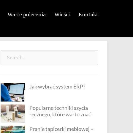
Warte polecenia
Wieści
Kontakt
Search
for:
Jak wybrać system ERP?
Popularne techniki szycia
ręcznego, które warto znać
Pranie tapicerki meblowej –