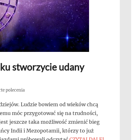
ku stworzycie udany
te polecenia
dziejów. Ludzie bowiem od wieków chcą
temu móc przygotować się na trudności,
 jest jeszcze taka możliwość zmienić bieg
cy Indii i Mezopotamii, którzy to już
iazdami próbowali odczytać
CZYTAJ DALEJ