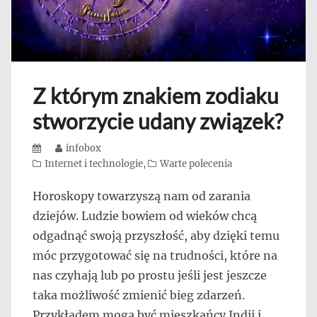
Z którym znakiem zodiaku
stworzycie udany związek?
Posted
Author
infobox
on
Categories
Internet i technologie
,
Warte polecenia
Horoskopy towarzyszą nam od zarania
dziejów. Ludzie bowiem od wieków chcą
odgadnąć swoją przyszłość, aby dzięki temu
móc przygotować się na trudności, które na
nas czyhają lub po prostu jeśli jest jeszcze
taka możliwość zmienić bieg zdarzeń.
Przykładem mogą być mieszkańcy Indii i