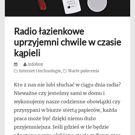
Radio łazienkowe
uprzyjemni chwile w czasie
kąpieli
Posted
Author
infobox
on
Categories
Internet i technologie
,
Warte polecenia
Kto z nas nie lubi słuchać w ciągu dnia radia?
Nieważne czy jesteśmy sami w domu i
wykonujemy nasze codzienne obowiązki czy
przysypani w biurze stertą papierów, każda
praca może być dzięki niemu dużo
przyjemniejsza. Jeśli gdzieś w tle będzie