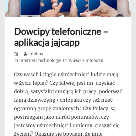
Dowcipy telefoniczne –
aplikacja jajcapp
Posted
Author
infobox
on
Categories
Internet i technologie
,
Wieści z Infoboxu
Czy weseli i ciągle uśmiechnięci ludzie mają
w życiu lepiej? Czy łatwiej jest im uzyskać
dobrą, satysfakcjonującą ich pracę, poderwać
fajną dziewczynę / chłopaka czy też mieć
ogromną grupę znajomych? Czy Polacy są
postrzegani jako naród ponuraków, czy
jesteśmy uśmiechnięci i umiemy cieszyć się
życiem? Okazuje się bowiem, że inne