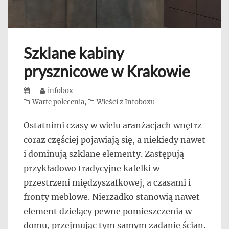
Szklane kabiny
prysznicowe w Krakowie
Posted
Author
infobox
on
Categories
Warte polecenia
,
Wieści z Infoboxu
Ostatnimi czasy w wielu aranżacjach wnętrz
coraz częściej pojawiają się, a niekiedy nawet
i dominują szklane elementy. Zastępują
przykładowo tradycyjne kafelki w
przestrzeni międzyszafkowej, a czasami i
fronty meblowe. Nierzadko stanowią nawet
element dzielący pewne pomieszczenia w
domu, przejmując tym samym zadanie ścian.