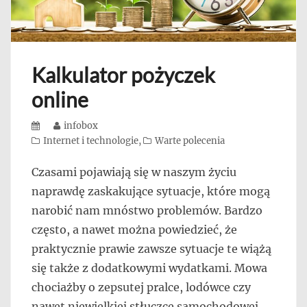
Kalkulator pożyczek
online
Posted
Author
infobox
on
Categories
Internet i technologie
,
Warte polecenia
Czasami pojawiają się w naszym życiu
naprawdę zaskakujące sytuacje, które mogą
narobić nam mnóstwo problemów. Bardzo
często, a nawet można powiedzieć, że
praktycznie prawie zawsze sytuacje te wiążą
się także z dodatkowymi wydatkami. Mowa
chociażby o zepsutej pralce, lodówce czy
nawet niewielkiej stłuczce samochodowej.