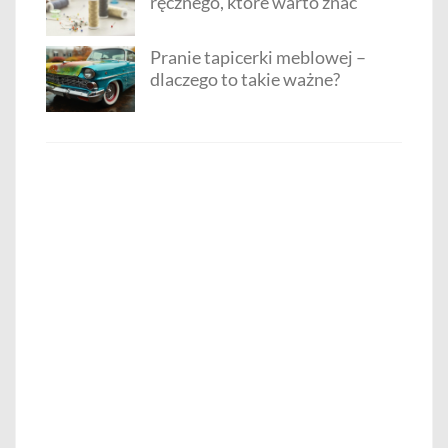
ręcznego, które warto znać
Pranie tapicerki meblowej –
dlaczego to takie ważne?