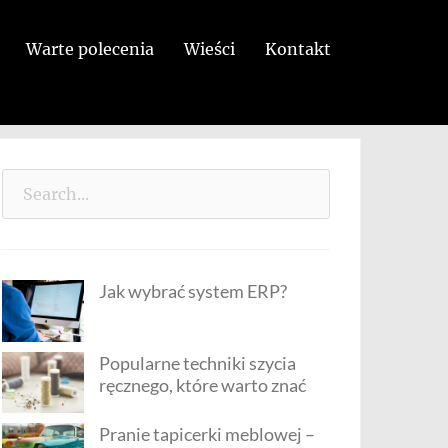
Warte polecenia
Wieści
Kontakt
Search
for:
Jak wybrać system ERP?
Popularne techniki szycia
ręcznego, które warto znać
Pranie tapicerki meblowej –