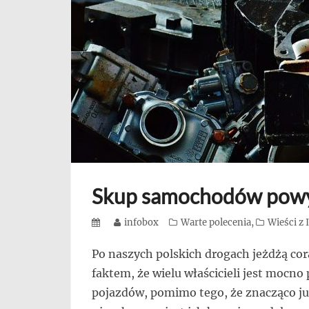
się,
uczą
innych
przedsiębiorczości
Skup samochodów pow
Posted
Author
infobox
Categories
Warte polecenia
,
Wieści z
on
Po naszych polskich drogach jeżdżą cor
faktem, że wielu właścicieli jest mocn
pojazdów, pomimo tego, że znacząco ju