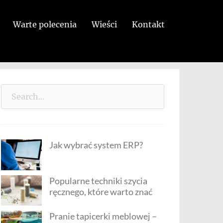
Warte polecenia
Wieści
Kontakt
Search
for:
Jak wybrać system ERP?
Popularne techniki szycia
ręcznego, które warto znać
Pranie tapicerki meblowej –