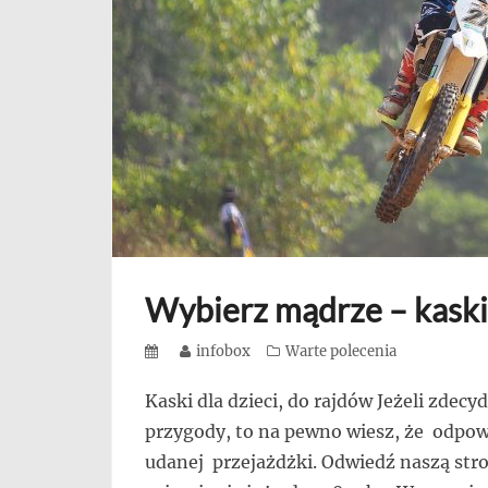
się,
uczą
innych
przedsiębiorczości
Wybierz mądrze – kask
Posted
Author
infobox
Categories
Warte polecenia
on
Kaski dla dzieci, do rajdów Jeżeli zdec
przygody, to na pewno wiesz, że odpo
udanej przejażdżki. Odwiedź naszą stro