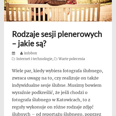
Rodzaje sesji plenerowych
– jakie są?
Posted
Author
infobox
on
Categories
Internet i technologie
,
Warte polecenia
Wiele par, kiedy wybiera fotografa ślubnego,
zwraca uwagę na to, czy realizuje on także
indywidualne sesje ślubne. Musimy bowiem
wyraźnie podkreślić, że jeśli chodzi o
fotografa ślubnego w Katowicach, to z
reguły wykonuje on różne rodzaje zdjęć
ślubnych – od reportażu ślubnego, poprzez