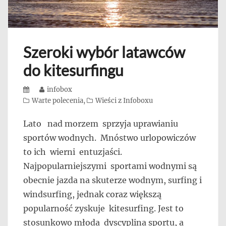
Szeroki wybór latawców
do kitesurfingu
Posted
Author
infobox
on
Categories
Warte polecenia
,
Wieści z Infoboxu
Lato nad morzem sprzyja uprawianiu
sportów wodnych. Mnóstwo urlopowiczów
to ich wierni entuzjaści.
Najpopularniejszymi sportami wodnymi są
obecnie jazda na skuterze wodnym, surfing i
windsurfing, jednak coraz większą
popularność zyskuje kitesurfing. Jest to
stosunkowo młoda dyscyplina sportu, a