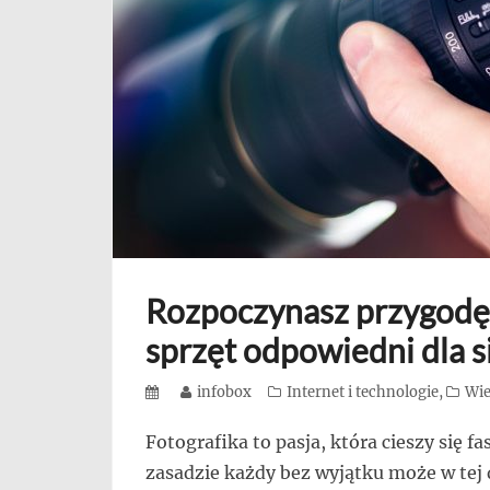
się,
uczą
innych
przedsiębiorczości
Rozpoczynasz przygodę 
sprzęt odpowiedni dla s
Posted
Author
infobox
Categories
Internet i technologie
,
Wie
on
Fotografika to pasja, która cieszy się f
zasadzie każdy bez wyjątku może w tej 