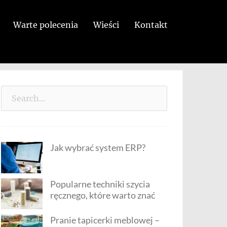
Warte polecenia
Wieści
Kontakt
Search
for:
Jak wybrać system ERP?
Popularne techniki szycia
ręcznego, które warto znać
Pranie tapicerki meblowej –