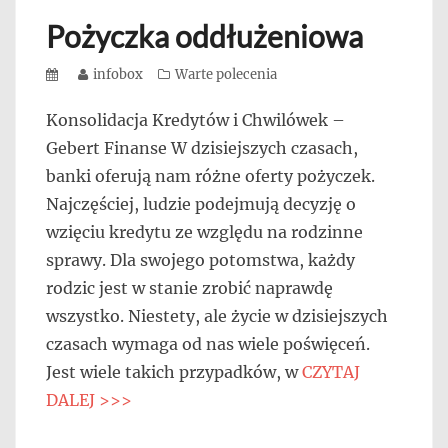
Pożyczka oddłużeniowa
Posted
Author
infobox
Categories
Warte polecenia
on
Konsolidacja Kredytów i Chwilówek –
Gebert Finanse W dzisiejszych czasach,
banki oferują nam różne oferty pożyczek.
Najczęściej, ludzie podejmują decyzję o
wzięciu kredytu ze względu na rodzinne
sprawy. Dla swojego potomstwa, każdy
rodzic jest w stanie zrobić naprawdę
wszystko. Niestety, ale życie w dzisiejszych
czasach wymaga od nas wiele poświęceń.
Jest wiele takich przypadków, w
CZYTAJ
DALEJ >>>