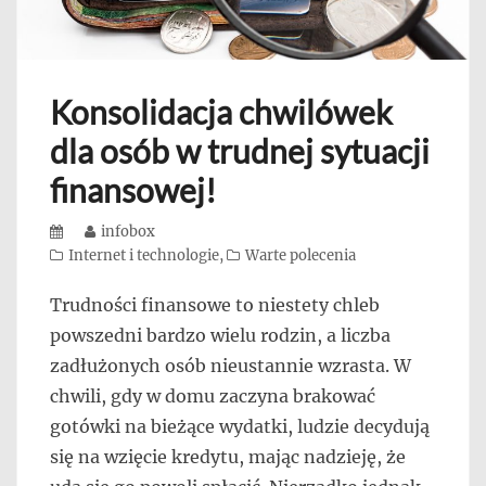
Konsolidacja chwilówek
dla osób w trudnej sytuacji
finansowej!
Posted
Author
infobox
on
Categories
Internet i technologie
,
Warte polecenia
Trudności finansowe to niestety chleb
powszedni bardzo wielu rodzin, a liczba
zadłużonych osób nieustannie wzrasta. W
chwili, gdy w domu zaczyna brakować
gotówki na bieżące wydatki, ludzie decydują
się na wzięcie kredytu, mając nadzieję, że