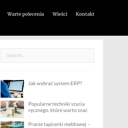
Warte polecenia
Wieści
Kontakt
Search
for:
Jak wybrać system ERP?
Popularne techniki szycia
ręcznego, które warto znać
Pranie tapicerki meblowej –