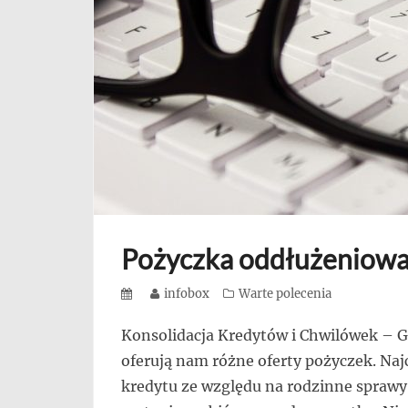
się,
uczą
innych
przedsiębiorczości
Pożyczka oddłużeniow
Posted
Author
infobox
Categories
Warte polecenia
on
Konsolidacja Kredytów i Chwilówek – G
oferują nam różne oferty pożyczek. Najc
kredytu ze względu na rodzinne sprawy.