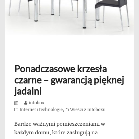
Ponadczasowe krzesła
czarne – gwarancją pięknej
jadalni
Posted
Author
infobox
on
Categories
Internet i technologie
,
Wieści z Infoboxu
Bardzo ważnymi pomieszczeniami w
każdym domu, które zasługują na