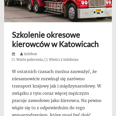
Szkolenie okresowe
kierowców w Katowicach
Posted
Author
infobox
on
Categories
Warte polecenia
,
Wieści z Infoboxu
W ostatnich czasach można zauważyć, że
niesamowicie rozwinął się zarówno
transport krajowy jak i międzynarodowy. W
związku z tym coraz więcej mężczyzn
pracuje zawodowo jako kierowca. Na pewno
wiąże się to z odpowiednim do tego
wynagrodzeniem, które musi być dość