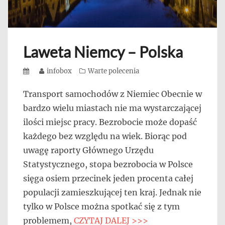
Laweta Niemcy – Polska
Posted
Author
infobox
Categories
Warte polecenia
on
Transport samochodów z Niemiec Obecnie w
bardzo wielu miastach nie ma wystarczającej
ilości miejsc pracy. Bezrobocie może dopaść
każdego bez względu na wiek. Biorąc pod
uwagę raporty Głównego Urzędu
Statystycznego, stopa bezrobocia w Polsce
sięga osiem przecinek jeden procenta całej
populacji zamieszkującej ten kraj. Jednak nie
tylko w Polsce można spotkać się z tym
problemem,
CZYTAJ DALEJ >>>