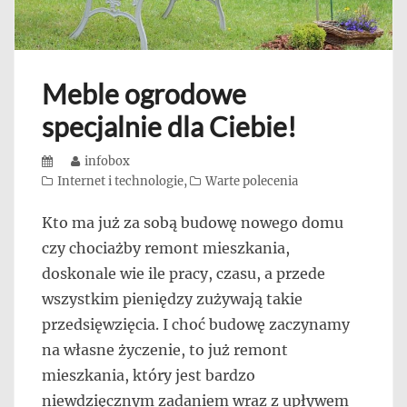
Meble ogrodowe
specjalnie dla Ciebie!
Posted
Author
infobox
on
Categories
Internet i technologie
,
Warte polecenia
Kto ma już za sobą budowę nowego domu
czy chociażby remont mieszkania,
doskonale wie ile pracy, czasu, a przede
wszystkim pieniędzy zużywają takie
przedsięwzięcia. I choć budowę zaczynamy
na własne życzenie, to już remont
mieszkania, który jest bardzo
niewdzięcznym zadaniem wraz z upływem