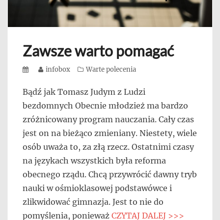
Zawsze warto pomagać
Posted
Author
infobox
Categories
Warte polecenia
on
Bądź jak Tomasz Judym z Ludzi
bezdomnych Obecnie młodzież ma bardzo
zróżnicowany program nauczania. Cały czas
jest on na bieżąco zmieniany. Niestety, wiele
osób uważa to, za złą rzecz. Ostatnimi czasy
na językach wszystkich była reforma
obecnego rządu. Chcą przywrócić dawny tryb
nauki w ośmioklasowej podstawówce i
zlikwidować gimnazja. Jest to nie do
pomyślenia, ponieważ
CZYTAJ DALEJ >>>