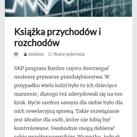
Książka przychodów i
rozchodów
Posted
Author
infobox
Categories
Warte polecenia
on
SKP program Bardzo często dostrzegać
możemy prywatne przedsiębiorstwa. W
przypadku wielu ludzi było to ich dziecięce
marzenie, dlatego też zdecydowali się na ten
krok. Bycie szefem samym dla siebie było dla
nich rewelacyjną sprawą. Takie rozwiązanie
jest idealne dla osób, które nie lubią być
kontrolowane. Swobodnie mogą dobierać
sobie współpracowników. Wszystko, jednak