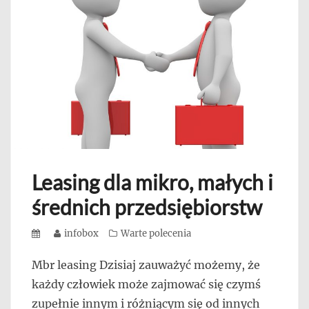
Leasing dla mikro, małych i
średnich przedsiębiorstw
Posted
Author
infobox
Categories
Warte polecenia
on
Mbr leasing Dzisiaj zauważyć możemy, że
każdy człowiek może zajmować się czymś
zupełnie innym i różniącym się od innych