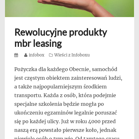
Rewolucyjne produkty
mbr leasing
Posted
Author
infobox
Categories
Wieści z Infoboxu
on
Pożyczka dla każdego Obecnie, samochód
jest częstym obiektem zainteresowań ludzi,
a także najpopularniejszym środkiem
transportu. Każda z osób, która podejmie
specjalne szkolenia będzie mogła po
ukończeniu egzaminów legalnie poruszać
się po każdej ulicy. Już w roku 4000 przed
naszą erą powstało pierwsze koło, jednak
niewiele osób o tym wie. Od tamtego czasu