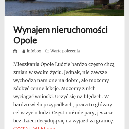
Wynajem nieruchomości
Opole
Posted
Author
infobox
Categories
Warte polecenia
on
Mieszkania Opole Ludzie bardzo często chcą
zmian w swoim życiu. Jednak, nie zawsze
wychodzą nam one na dobre, ale możemy
zdobyć cenne lekcje. Możemy z nich
wyciągać wnioski. Uczyć się na błędach. W
bardzo wielu przypadkach, praca to główny
cel w życiu ludzi. Często młode pary, jeszcze
bez dzieci decydują się na wyjazd za granicę.
CZYTAJ DALEJ >>>