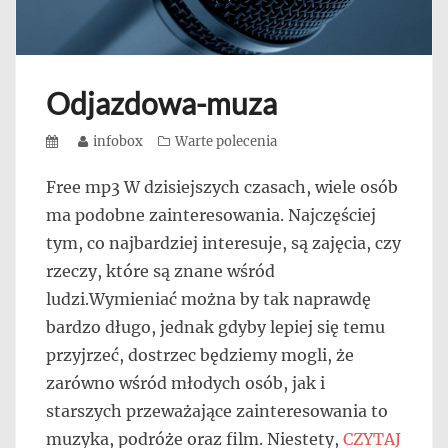
Odjazdowa-muza
Posted
Author
infobox
Categories
Warte polecenia
on
Free mp3 W dzisiejszych czasach, wiele osób
ma podobne zainteresowania. Najczęściej
tym, co najbardziej interesuje, są zajęcia, czy
rzeczy, które są znane wśród
ludzi.Wymieniać można by tak naprawdę
bardzo długo, jednak gdyby lepiej się temu
przyjrzeć, dostrzec będziemy mogli, że
zarówno wśród młodych osób, jak i
starszych przeważające zainteresowania to
muzyka, podróże oraz film. Niestety,
CZYTAJ