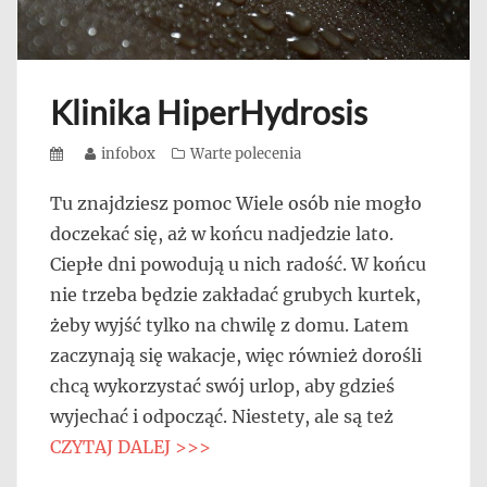
Klinika HiperHydrosis
Posted
Author
infobox
Categories
Warte polecenia
on
Tu znajdziesz pomoc Wiele osób nie mogło
doczekać się, aż w końcu nadjedzie lato.
Ciepłe dni powodują u nich radość. W końcu
nie trzeba będzie zakładać grubych kurtek,
żeby wyjść tylko na chwilę z domu. Latem
zaczynają się wakacje, więc również dorośli
chcą wykorzystać swój urlop, aby gdzieś
wyjechać i odpocząć. Niestety, ale są też
CZYTAJ DALEJ >>>