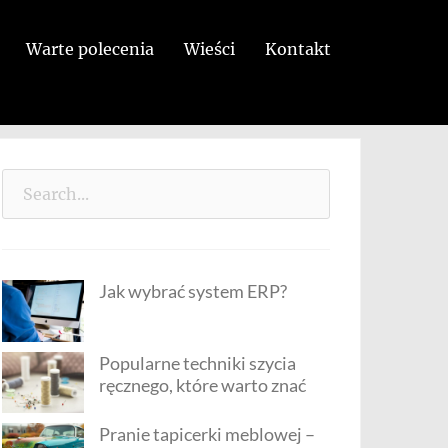
Warte polecenia
Wieści
Kontakt
Search
for:
Jak wybrać system ERP?
Popularne techniki szycia
ręcznego, które warto znać
Pranie tapicerki meblowej –