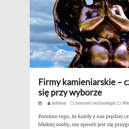
się,
uczą
innych
przedsiębiorczości
Firmy kamieniarskie – 
się przy wyborze
Posted
Author
infobox
Categories
Internet i technologie
,
Wie
on
Pomimo tego, że każdy z nas prędzej czy
bliskiej osoby, nie sposób jest się przy