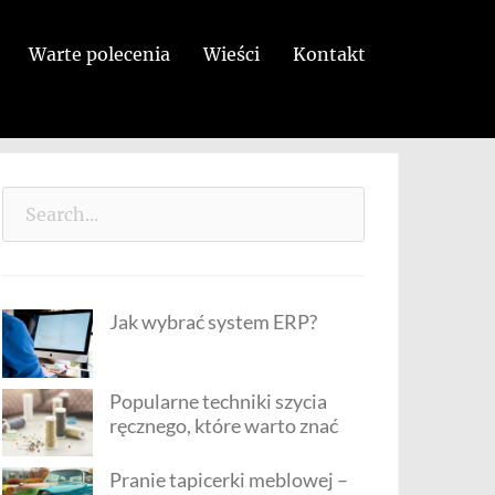
Warte polecenia
Wieści
Kontakt
Search
for:
Jak wybrać system ERP?
Popularne techniki szycia
ręcznego, które warto znać
Pranie tapicerki meblowej –