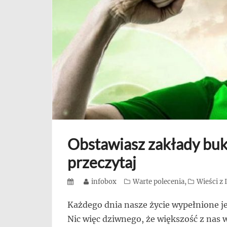
się,
uczą
innych
przedsiębiorczości
Obstawiasz zakłady bu
przeczytaj
Posted
Author
infobox
Categories
Warte polecenia
,
Wieści z
on
Każdego dnia nasze życie wypełnione je
Nic więc dziwnego, że większość z nas 