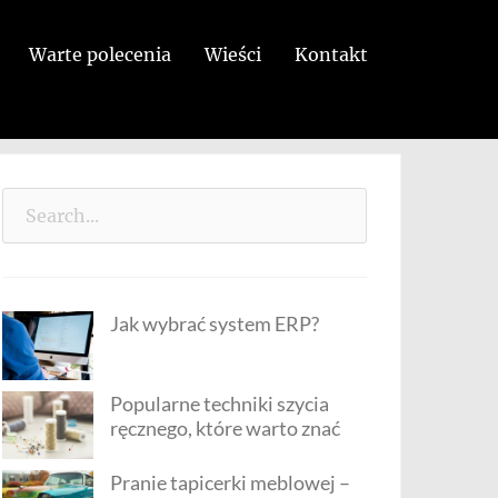
Warte polecenia
Wieści
Kontakt
Search
for:
Jak wybrać system ERP?
Popularne techniki szycia
ręcznego, które warto znać
Pranie tapicerki meblowej –