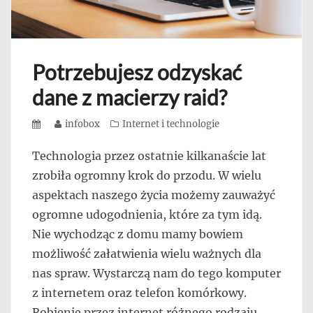
Potrzebujesz odzyskać
dane z macierzy raid?
Posted
Author
infobox
Categories
Internet i technologie
on
Technologia przez ostatnie kilkanaście lat
zrobiła ogromny krok do przodu. W wielu
aspektach naszego życia możemy zauważyć
ogromne udogodnienia, które za tym idą.
Nie wychodząc z domu mamy bowiem
możliwość załatwienia wielu ważnych dla
nas spraw. Wystarczą nam do tego komputer
z internetem oraz telefon komórkowy.
Robienie przez internet różnego rodzaju