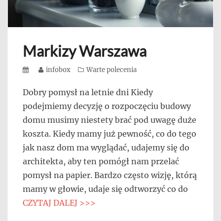
Markizy Warszawa
Posted
Author
infobox
Categories
Warte polecenia
on
Dobry pomysł na letnie dni Kiedy
podejmiemy decyzję o rozpoczęciu budowy
domu musimy niestety brać pod uwagę duże
koszta. Kiedy mamy już pewność, co do tego
jak nasz dom ma wyglądać, udajemy się do
architekta, aby ten pomógł nam przelać
pomysł na papier. Bardzo często wizję, którą
mamy w głowie, udaje się odtworzyć co do
CZYTAJ DALEJ >>>