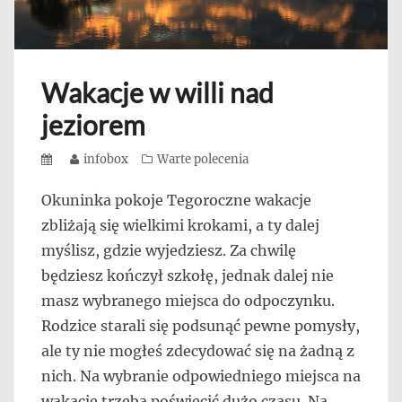
Wakacje w willi nad
jeziorem
Posted
Author
infobox
Categories
Warte polecenia
on
Okuninka pokoje Tegoroczne wakacje
zbliżają się wielkimi krokami, a ty dalej
myślisz, gdzie wyjedziesz. Za chwilę
będziesz kończył szkołę, jednak dalej nie
masz wybranego miejsca do odpoczynku.
Rodzice starali się podsunąć pewne pomysły,
ale ty nie mogłeś zdecydować się na żadną z
nich. Na wybranie odpowiedniego miejsca na
wakacje trzeba poświęcić dużo czasu. Na