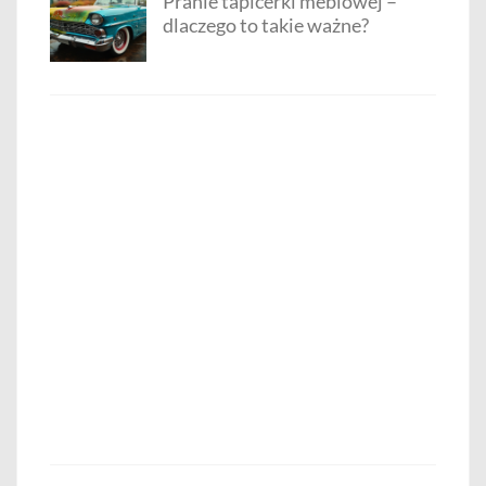
Pranie tapicerki meblowej –
dlaczego to takie ważne?