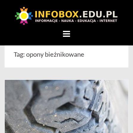
WITAMY
W
INFOBOX
/
Skip
STANDARD
to
INFORMACYJNY
content
Tag:
opony bieżnikowane
STRON
Na
blogu
przedstawiamy
przedsiębiorców,
którzy
rozwijając
się,
uczą
innych
przedsiębiorczości