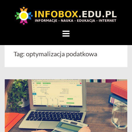
WITAMY
W
INFOBOX
/
Skip
STANDARD
to
INFORMACYJNY
content
Tag:
optymalizacja podatkowa
STRON
Na
blogu
przedstawiamy
przedsiębiorców,
którzy
rozwijając
się,
uczą
innych
przedsiębiorczości