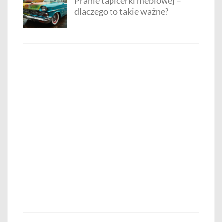
Pranie tapicerki meblowej –
dlaczego to takie ważne?