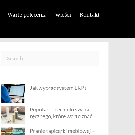
Warte polecenia
Wieści
Kontakt
Search
for:
Jak wybrać system ERP?
Popularne techniki szycia
ręcznego, które warto znać
Pranie tapicerki meblowej –