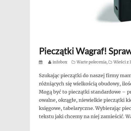
się,
uczą
innych
przedsiębiorczości
Pieczątki Wagraf! Spraw
Posted
Author
infobox
Categories
Warte polecenia
,
Wieści z
on
Szukając pieczątki do naszej firmy ma
różniących się wielkością obudowy, ilo
Mogą być to pieczątki standardowe – p
owalne, okrągłe, niewielkie pieczątki k
księgowe, tabelaryczne. Wybierając pie
tekstu jaki chcemy na niej zamieścić. 