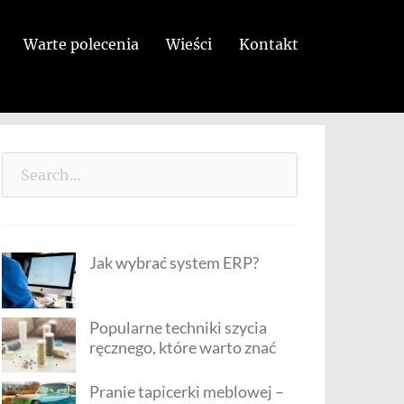
Warte polecenia
Wieści
Kontakt
Search
for:
Jak wybrać system ERP?
Popularne techniki szycia
ręcznego, które warto znać
Pranie tapicerki meblowej –