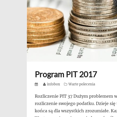
się,
uczą
innych
przedsiębiorczości
Program PIT 2017
Posted
Author
infobox
Categories
Warte polecenia
on
Rozliczenie PIT 37 Dużym problemem w d
rozliczenie swojego podatku. Dzieje się 
końca są dla wszystkich zrozumiałe. Ka