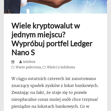
Wiele kryptowalut w
jednym miejscu?
Wypróbuj portfel Ledger
Nano S
Posted
Author
infobox
on
Categories
Warte polecenia
,
Wieści z Infoboxu
W ciągu ostatnich czterech lat zanotowano
znaczący spadek zysków z lokat bankowych.
Zważając na fakt, że staje się to prawie
nieopłacalne coraz mniej osób chce trzymać
pieniądze na lokatach bankowych. Co w