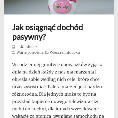
Jak osiągnąć dochód
pasywny?
Posted
Author
infobox
on
Categories
Warte polecenia
,
Wieści z Infoboxu
W codziennej gonitwie obowiązków żyjąc z
dnia na dzień każdy z nas ma marzenia i
określa sobie według nich cele, które chce
urzeczywistniać. Paleta marzeń jest bardzo
różnorodna. Dla jednych może to być na
przykład kupienie nowego telewizora czy
mebli do kuchni, dla innych wyczekiwane
wakacje za granicą, wymiana samochodu na