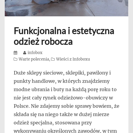
Funkcjonalna i estetyczna
odzież robocza
Posted
Author
infobox
on
Categories
Warte polecenia
,
Wieści z Infoboxu
Duże sklepy sieciowe, sklepiki, pawilony i
punkty handlowe, w których znajdziemy
modne ubrania i buty na każdą porę roku to
nie jest cały rynek odzieżowo-obuwiczy w
Polsce. Nie zdajemy sobie sprawy bowiem, że
składa się na niego także w dużej mierze
odzież specjalna, stosowana przy
wykonywaniu określonych zawodów, w tym