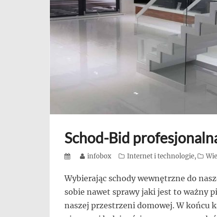
się,
uczą
innych
przedsiębiorczości
Schod-Bid profesjonaln
Posted
Author
infobox
Categories
Internet i technologie
,
Wie
on
Wybierając schody wewnętrzne do nasze
sobie nawet sprawy jaki jest to ważny
naszej przestrzeni domowej. W końcu 