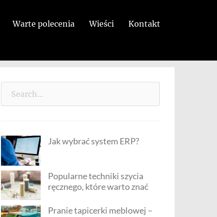
Warte polecenia
Wieści
Kontakt
Search
for:
Jak wybrać system ERP?
Popularne techniki szycia
ręcznego, które warto znać
Pranie tapicerki meblowej –